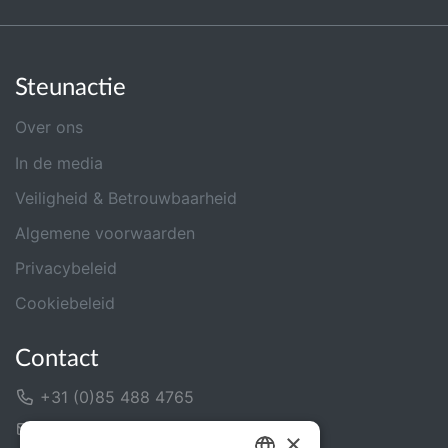
Steunactie
Over ons
In de media
Veiligheid & Betrouwbaarheid
Algemene voorwaarden
Privacybeleid
Cookiebeleid
Contact
+31 (0)85 488 4765
Contactformulier
×