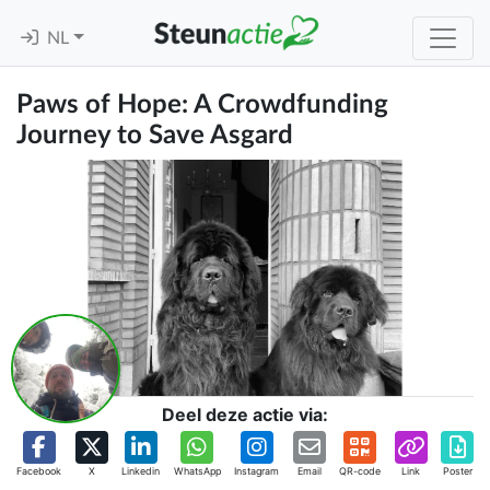
NL
Paws of Hope: A Crowdfunding
Journey to Save Asgard
Deel deze actie via:
Facebook
X
Linkedin
WhatsApp
Instagram
Email
QR-code
Link
Poster