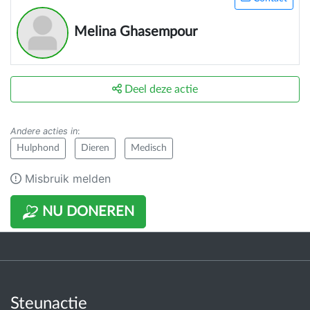
Melina Ghasempour
Deel deze actie
Andere acties in
:
Hulphond
Dieren
Medisch
Misbruik melden
NU DONEREN
Steunactie