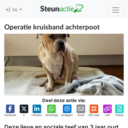
NL
Operatie kruisband achterpoot
Deel deze actie via:
Facebook
X
Linkedin
WhatsApp
Instagram
Email
QR-code
Link
Poster
Deze lieve en sociale teef van 3 jaar oud