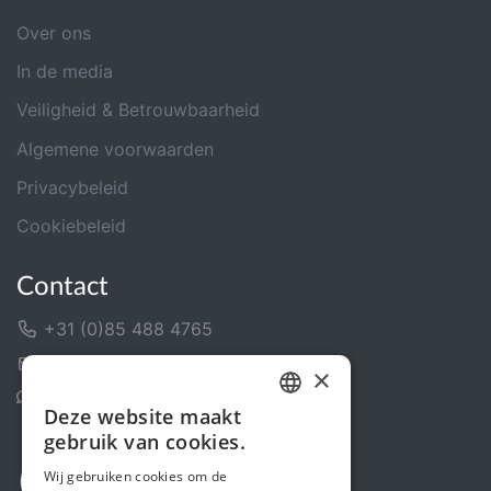
Over ons
In de media
Veiligheid & Betrouwbaarheid
Algemene voorwaarden
Privacybeleid
Cookiebeleid
Contact
+31 (0)85 488 4765
Contactformulier
×
Helpcentrum
Deze website maakt
DUTCH
gebruik van cookies.
FRENCH
Wij gebruiken cookies om de