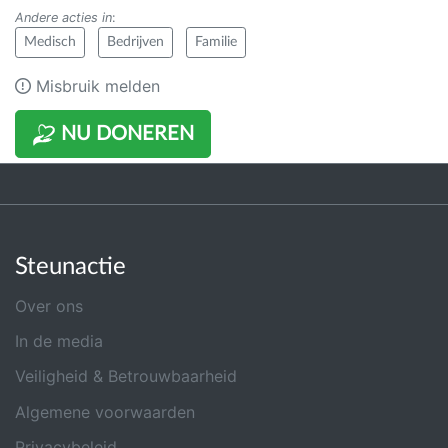
Andere acties in
:
Medisch
Bedrijven
Familie
Misbruik melden
NU DONEREN
Steunactie
Over ons
In de media
Veiligheid & Betrouwbaarheid
Algemene voorwaarden
Privacybeleid