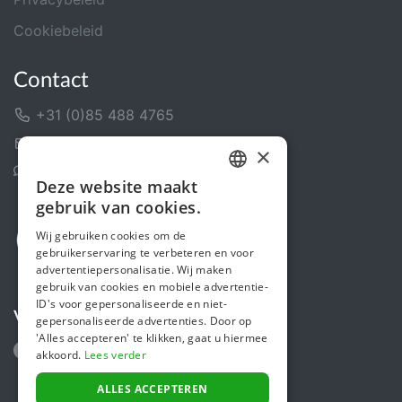
Cookiebeleid
Contact
+31 (0)85 488 4765
Contactformulier
×
Helpcentrum
Deze website maakt
DUTCH
gebruik van cookies.
FRENCH
Wij gebruiken cookies om de
gebruikerservaring te verbeteren en voor
ENGLISH
advertentiepersonalisatie. Wij maken
gebruik van cookies en mobiele advertentie-
ID's voor gepersonaliseerde en niet-
Volg ons
gepersonaliseerde advertenties. Door op
'Alles accepteren' te klikken, gaat u hiermee
akkoord.
Lees verder
ALLES ACCEPTEREN