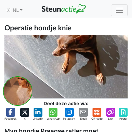
NL
Operatie hondje knie
Deel deze actie via:
Facebook
X
Linkedin
WhatsApp
Instagram
Email
QR-code
Link
Poster
Myn hondje Praagse ratler moet