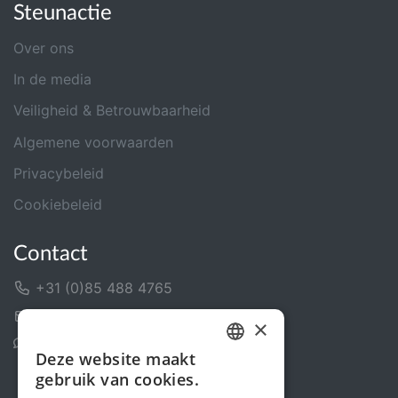
Steunactie
Over ons
In de media
Veiligheid & Betrouwbaarheid
Algemene voorwaarden
Privacybeleid
Cookiebeleid
Contact
+31 (0)85 488 4765
Contactformulier
×
Helpcentrum
Deze website maakt
DUTCH
gebruik van cookies.
FRENCH