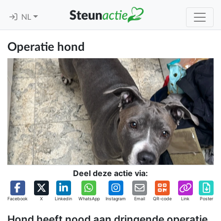
NL
Operatie hond
Deel deze actie via:
Facebook
X
Linkedin
WhatsApp
Instagram
Email
QR-code
Link
Poster
Hond heeft nood aan dringende operatie