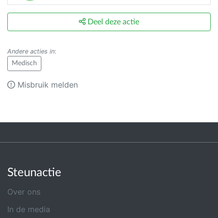
Deel deze actie
Andere acties in
:
Medisch
Misbruik melden
Steunactie
Over ons
In de media