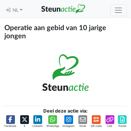
NL
Operatie aan gebid van 10 jarige
jongen
Deel deze actie via:
Facebook
X
Linkedin
WhatsApp
Instagram
Email
QR-code
Link
Poster