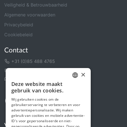
Veiligheid & Betrouwbaarheid
Algemene voorwaarden
Privacybeleid
Cookiebeleid
Contact
+31 (0)85 488 4765
Contactformulier
×
Helpcentrum
Deze website maakt
DUTCH
gebruik van cookies.
FRENCH
Wij gebruiken cookies om de
gebruikerservaring te verbeteren en voor
ENGLISH
advertentiepersonalisatie. Wij maken
gebruik van cookies en mobiele advertentie-
ID's voor gepersonaliseerde en niet-
Volg ons
gepersonaliseerde advertenties. Door op