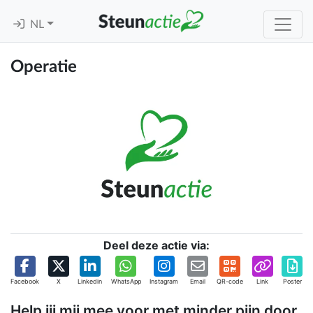
NL
Operatie
Deel deze actie via:
Facebook
X
Linkedin
WhatsApp
Instagram
Email
QR-code
Link
Poster
Help jij mij mee voor met minder pijn door