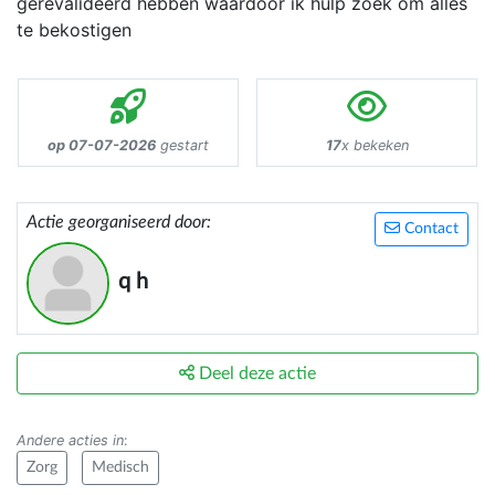
gerevalideerd hebben waardoor ik hulp zoek om alles
te bekostigen
op 07-07-2026
gestart
17
x bekeken
Actie georganiseerd door:
Contact
q h
Deel deze actie
Andere acties in
:
Zorg
Medisch