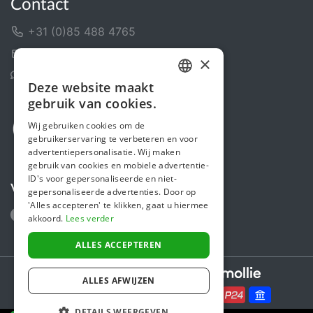
Contact
+31 (0)85 488 4765
Contactformulier
×
Helpcentrum
Deze website maakt
DUTCH
gebruik van cookies.
FRENCH
Wij gebruiken cookies om de
gebruikerservaring te verbeteren en voor
ENGLISH
advertentiepersonalisatie. Wij maken
gebruik van cookies en mobiele advertentie-
ID's voor gepersonaliseerde en niet-
Volg ons
gepersonaliseerde advertenties. Door op
'Alles accepteren' te klikken, gaat u hiermee
akkoord.
Lees verder
ALLES ACCEPTEREN
Secure payments powered by
ALLES AFWIJZEN
DETAILS WEERGEVEN