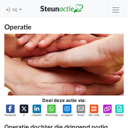
NL
Operatie
Deel deze actie via:
Facebook
X
Linkedin
WhatsApp
Instagram
Email
QR-code
Link
Poster
Operatie dochter die dringend nodig