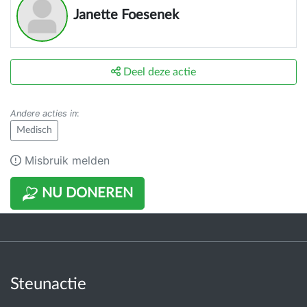
Janette Foesenek
Deel deze actie
Andere acties in
:
Medisch
Misbruik melden
NU DONEREN
Steunactie