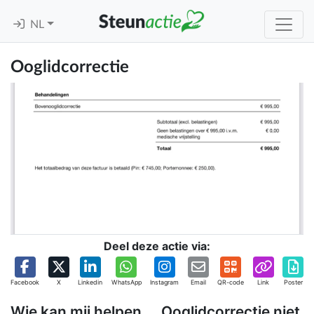
NL
Ooglidcorrectie
Deel deze actie via:
Facebook
X
Linkedin
WhatsApp
Instagram
Email
QR-code
Link
Poster
Wie kan mij helpen…. Ooglidcorrectie niet