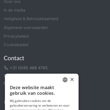
Over ons
In de media
Veiligheid & Betrouwbaarheid
Algemene voorwaarden
Privacybeleid
Cookiebeleid
Contact
+31 (0)85 488 4765
Contactformulier
×
Helpcentrum
Deze website maakt
DUTCH
gebruik van cookies.
FRENCH
Wij gebruiken cookies om de
gebruikerservaring te verbeteren en voor
ENGLISH