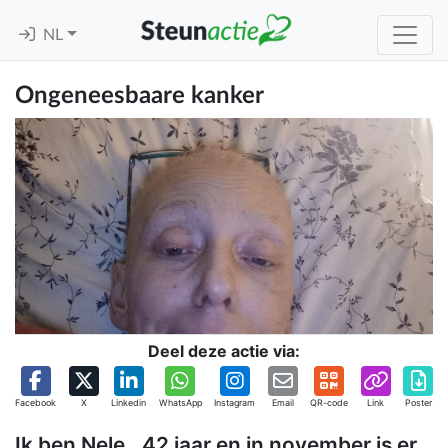
NL
Ongeneesbaare kanker
Deel deze actie via:
Facebook
X
Linkedin
WhatsApp
Instagram
Email
QR-code
Link
Poster
Ik ben Nele ..42 jaar en in november is er