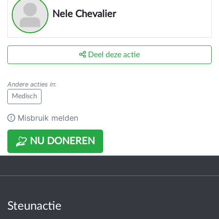
Nele Chevalier
Deel deze actie
Andere acties in
:
Medisch
Misbruik melden
NU DONEREN
Steunactie