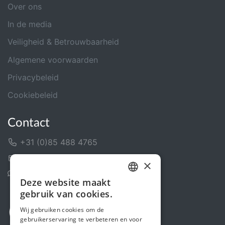
Over ons
In de media
Veiligheid & Betrouwbaarheid
Algemene voorwaarden
Privacybeleid
Cookiebeleid
Contact
+31 (0)85 488 4765
Contactformulier
×
Helpcentrum
Deze website maakt
DUTCH
gebruik van cookies.
FRENCH
Wij gebruiken cookies om de
gebruikerservaring te verbeteren en voor
ENGLISH