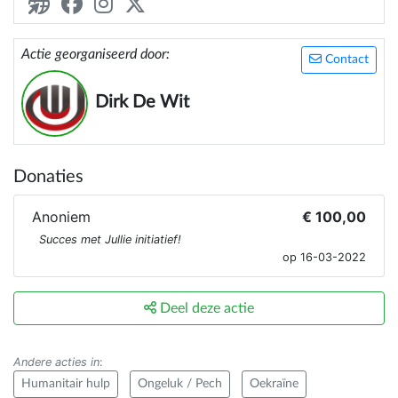
landbouwbanden e.a. heeft te maken. Montage,
herstellingen, depannage, montage aan huis,….
Actie georganiseerd door:
niets is ons vreemd. Contacteer ons of breng een
Contact
bezoekje op onze website www.dw.be of sociale
media. We love to helping You out!
Dirk De Wit
Donaties
Anoniem
€ 100,00
Succes met Jullie initiatief!
op 16-03-2022
Deel deze actie
Andere acties in
:
Humanitair hulp
Ongeluk / Pech
Oekraïne