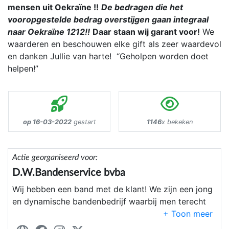
mensen uit Oekraïne !!
De bedragen die het
vooropgestelde bedrag overstijgen gaan integraal
naar Oekraïne 1212!!
Daar staan wij garant voor!
We
waarderen en beschouwen elke gift als zeer waardevol
en danken Jullie van harte! “Geholpen worden doet
helpen!”
op 16-03-2022
gestart
1146
x bekeken
Actie georganiseerd voor:
D.W.Bandenservice bvba
Wij hebben een band met de klant! We zijn een jong
en dynamische bandenbedrijf waarbij men terecht
kan voor alles wat met banden voor personen-,
4x4, bestelwagens, vrachtwagens,