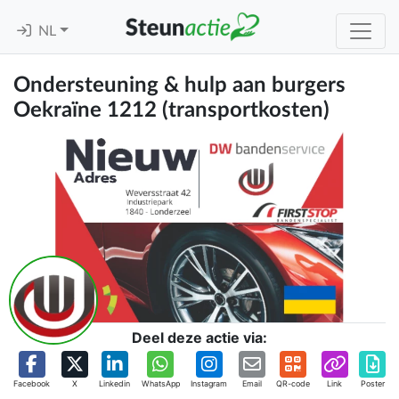
NL
Ondersteuning & hulp aan burgers
Oekraïne 1212 (transportkosten)
Deel deze actie via:
Facebook
X
Linkedin
WhatsApp
Instagram
Email
QR-code
Link
Poster