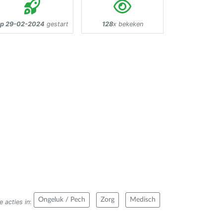
p 29-02-2024
gestart
128
x bekeken
Ongeluk / Pech
Zorg
Medisch
 acties in
: