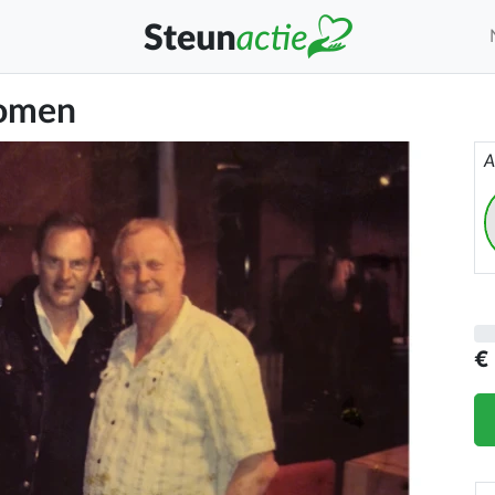
komen
A
€