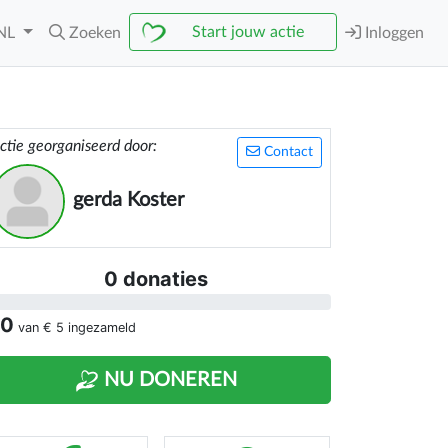
Start jouw actie
NL
Zoeken
Inloggen
ctie georganiseerd door:
Contact
gerda Koster
0 donaties
 0
van
€ 5
ingezameld
NU DONEREN