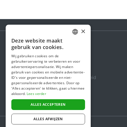
×
Deze website maakt
DUTCH
gebruik van cookies.
Steunactie
FRENCH
Wij gebruiken cookies om de
Over ons
gebruikerservaring te verbeteren en voor
ENGLISH
advertentiepersonalisatie. Wij maken
In de media
gebruik van cookies en mobiele advertentie-
Veiligheid & Betrouwbaarheid
ID's voor gepersonaliseerde en niet-
gepersonaliseerde advertenties. Door op
Algemene voorwaarden
'Alles accepteren' te klikken, gaat u hiermee
akkoord.
Lees verder
Privacybeleid
Cookiebeleid
ALLES ACCEPTEREN
ALLES AFWIJZEN