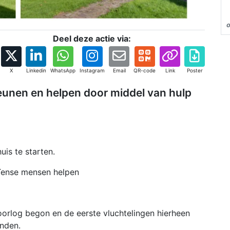
Deel deze actie via:
X
Linkedin
WhatsApp
Instagram
Email
QR-code
Link
Poster
eunen en helpen door middel van hulp
is te starten.
aïense mensen helpen
orlog begon en de eerste vluchtelingen hierheen
nden.