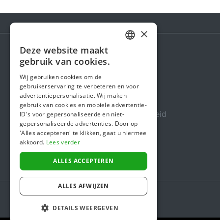
×
Deze website maakt
DUTCH
gebruik van cookies.
Steunactie
FRENCH
Wij gebruiken cookies om de
Over ons
gebruikerservaring te verbeteren en voor
ENGLISH
advertentiepersonalisatie. Wij maken
In de media
gebruik van cookies en mobiele advertentie-
Veiligheid & Betrouwbaarheid
ID's voor gepersonaliseerde en niet-
gepersonaliseerde advertenties. Door op
Algemene voorwaarden
'Alles accepteren' te klikken, gaat u hiermee
akkoord.
Lees verder
Privacybeleid
Cookiebeleid
ALLES ACCEPTEREN
ALLES AFWIJZEN
DETAILS WEERGEVEN