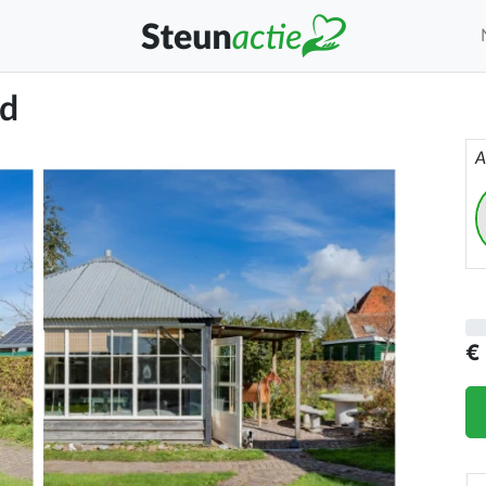
nd
A
€