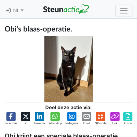
NL
Obi's blaas-operatie.
Deel deze actie via:
Facebook
X
Linkedin
WhatsApp
Instagram
Email
QR-code
Link
Poster
Obi krijgt een speciale blaas-operatie.