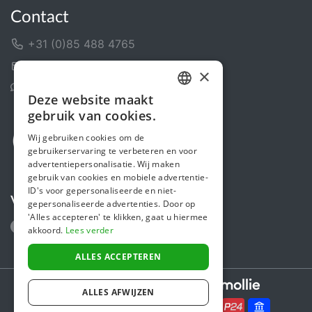
Contact
+31 (0)85 488 4765
Contactformulier
×
Helpcentrum
Deze website maakt
DUTCH
gebruik van cookies.
FRENCH
Wij gebruiken cookies om de
gebruikerservaring te verbeteren en voor
ENGLISH
advertentiepersonalisatie. Wij maken
gebruik van cookies en mobiele advertentie-
ID's voor gepersonaliseerde en niet-
Volg ons
gepersonaliseerde advertenties. Door op
'Alles accepteren' te klikken, gaat u hiermee
akkoord.
Lees verder
ALLES ACCEPTEREN
Secure payments powered by
ALLES AFWIJZEN