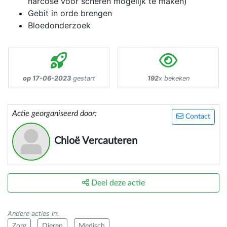
narcose voor scheren mogelijk te maken)
Gebit in orde brengen
Bloedonderzoek
op 17-06-2023
gestart
192
x bekeken
Actie georganiseerd door:
Contact
Chloë Vercauteren
Deel deze actie
Andere acties in
:
Zorg
Dieren
Medisch