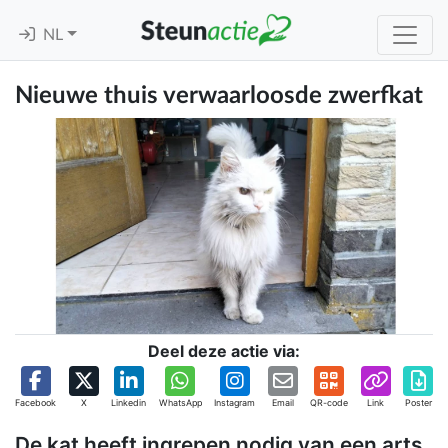
NL
Nieuwe thuis verwaarloosde zwerfkat
Deel deze actie via:
Facebook
X
Linkedin
WhatsApp
Instagram
Email
QR-code
Link
Poster
De kat heeft ingrepen nodig van een arts,