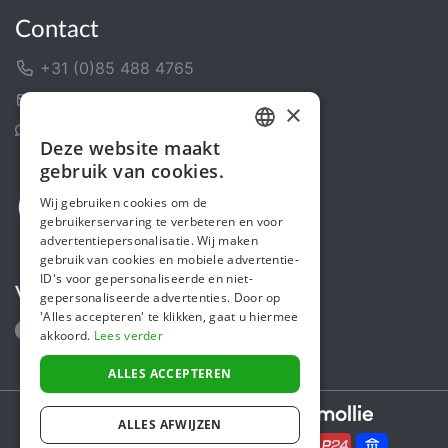
Contact
+31 (0)85 488 4765
Contactformulier
×
Helpcentrum
Deze website maakt
DUTCH
gebruik van cookies.
FRENCH
Wij gebruiken cookies om de
gebruikerservaring te verbeteren en voor
ENGLISH
advertentiepersonalisatie. Wij maken
gebruik van cookies en mobiele advertentie-
ID's voor gepersonaliseerde en niet-
Volg ons
gepersonaliseerde advertenties. Door op
'Alles accepteren' te klikken, gaat u hiermee
akkoord.
Lees verder
ALLES ACCEPTEREN
Secure payments powered by
ALLES AFWIJZEN