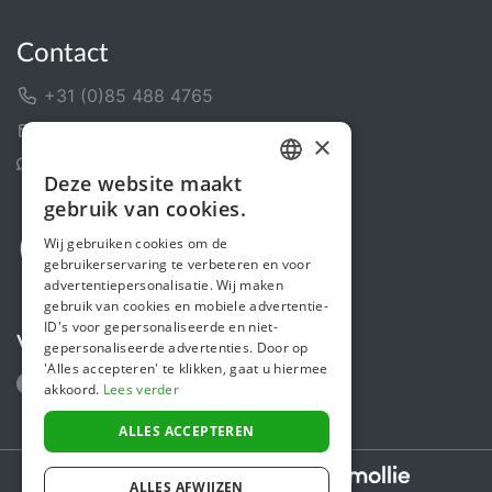
Contact
+31 (0)85 488 4765
Contactformulier
×
Helpcentrum
Deze website maakt
DUTCH
gebruik van cookies.
FRENCH
Wij gebruiken cookies om de
gebruikerservaring te verbeteren en voor
ENGLISH
advertentiepersonalisatie. Wij maken
gebruik van cookies en mobiele advertentie-
ID's voor gepersonaliseerde en niet-
Volg ons
gepersonaliseerde advertenties. Door op
'Alles accepteren' te klikken, gaat u hiermee
akkoord.
Lees verder
ALLES ACCEPTEREN
Secure payments powered by
ALLES AFWIJZEN