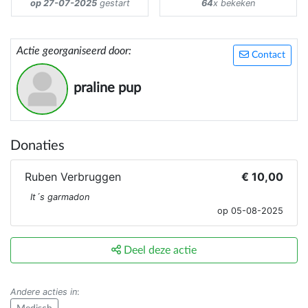
op 27-07-2025
gestart
64
x bekeken
Actie georganiseerd door:
Contact
praline pup
Donaties
Ruben Verbruggen
€ 10,00
It´s garmadon
op 05-08-2025
Deel deze actie
Andere acties in
: