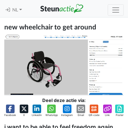
NL
new wheelchair to get around
Deel deze actie via:
Facebook
X
Linkedin
WhatsApp
Instagram
Email
QR-code
Link
Poster
i want to be able to feel freedom again