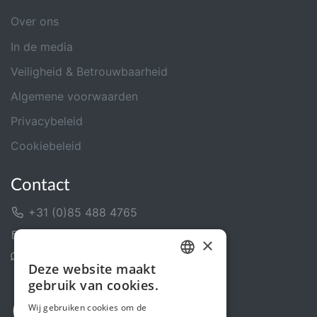
Over ons
In de media
Veiligheid & Betrouwbaarheid
Algemene voorwaarden
Privacybeleid
Cookiebeleid
Contact
+31 (0)85 488 4765
Contactformulier
×
Helpcentrum
Deze website maakt
DUTCH
gebruik van cookies.
FRENCH
Wij gebruiken cookies om de