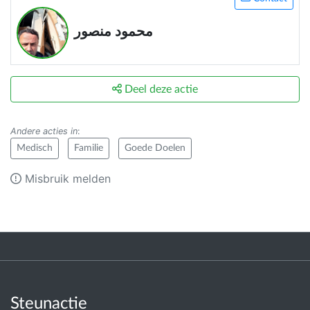
محمود منصور
Deel deze actie
Andere acties in
:
Medisch
Familie
Goede Doelen
Misbruik melden
Steunactie