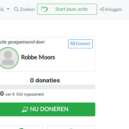
Start jouw actie
NL
Zoeken
Inloggen
ctie georganiseerd door:
Contact
Robbe Moors
0 donaties
 0
van
€ 500
ingezameld
NU DONEREN