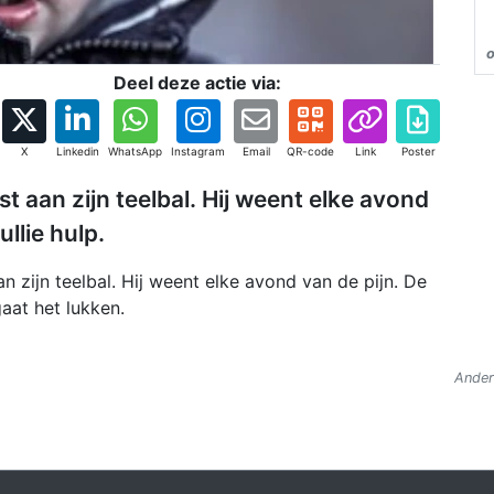
o
Deel deze actie via:
X
Linkedin
WhatsApp
Instagram
Email
QR-code
Link
Poster
ast aan zijn teelbal. Hij weent elke avond
ullie hulp.
aan zijn teelbal. Hij weent elke avond van de pijn. De
gaat het lukken.
Ander