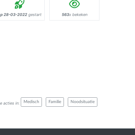
p 28-03-2022
gestart
563
x bekeken
Medisch
Familie
Noodsituatie
e acties in
: