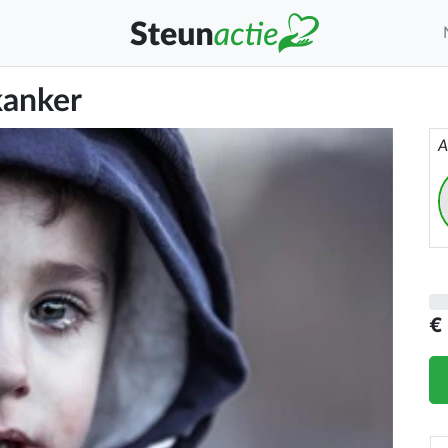
kanker
A
€