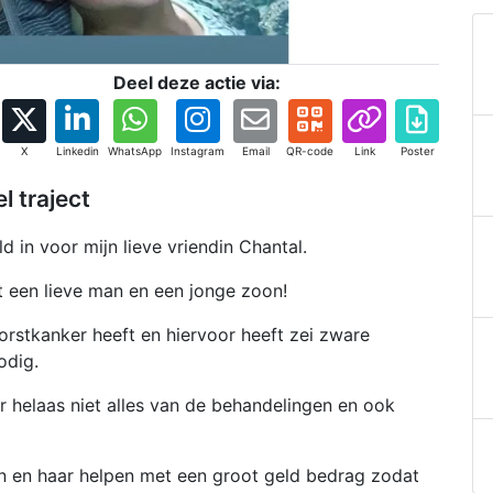
Deel deze actie via:
X
Linkedin
WhatsApp
Instagram
Email
QR-code
Link
Poster
 traject
d in voor mijn lieve vriendin Chantal.
t een lieve man en een jonge zoon!
orstkanker heeft en hiervoor heeft zei zware
odig.
 helaas niet alles van de behandelingen en ook
en en haar helpen met een groot geld bedrag zodat