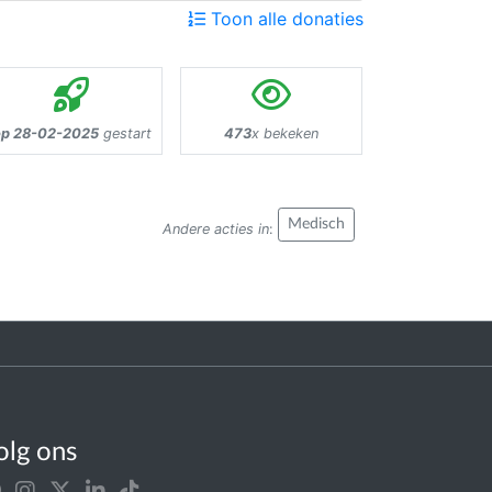
Toon alle donaties
p 28-02-2025
gestart
473
x bekeken
Medisch
Andere acties in
:
olg ons