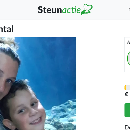
ntal
A
€
D