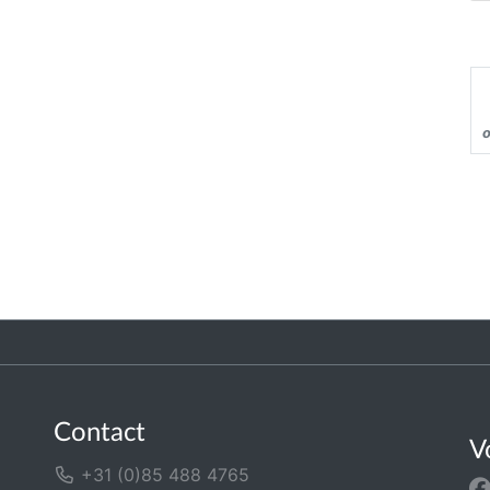
o
Contact
V
+31 (0)85 488 4765