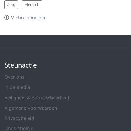
Zorg
Medisch
Misbruik melden
Steunactie
Over ons
In de media
Veiligheid & Betrouwbaarheid
Algemene voorwaarden
Privacybeleid
Cookiebeleid