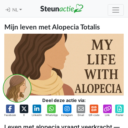
NL
Mijn leven met Alopecia Totalis
Deel deze actie via:
Facebook
X
Linkedin
WhatsApp
Instagram
Email
QR-code
Link
Poster
Leven met alopecia vraagt veerkracht —