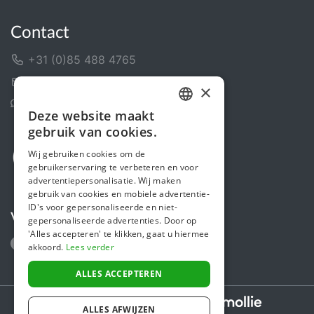
Contact
+31 (0)85 488 4765
Contactformulier
×
Helpcentrum
Deze website maakt
DUTCH
gebruik van cookies.
FRENCH
Wij gebruiken cookies om de
gebruikerservaring te verbeteren en voor
ENGLISH
advertentiepersonalisatie. Wij maken
gebruik van cookies en mobiele advertentie-
ID's voor gepersonaliseerde en niet-
Volg ons
gepersonaliseerde advertenties. Door op
'Alles accepteren' te klikken, gaat u hiermee
akkoord.
Lees verder
ALLES ACCEPTEREN
Secure payments powered by
ALLES AFWIJZEN