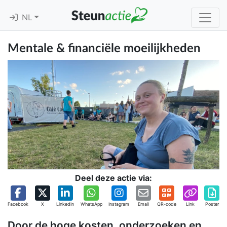
NL
Mentale & financiële moeilijkheden
Deel deze actie via:
Facebook
X
Linkedin
WhatsApp
Instagram
Email
QR-code
Link
Poster
Door de hoge kosten, onderzoeken en