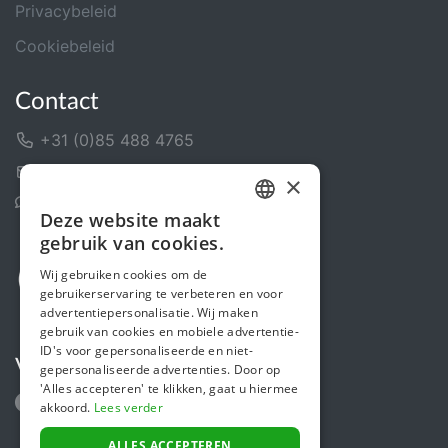
Privacybeleid
Cookiebeleid
Contact
+31 (0)85 488 4765
Contactformulier
×
Helpcentrum
Deze website maakt
DUTCH
gebruik van cookies.
FRENCH
Wij gebruiken cookies om de
gebruikerservaring te verbeteren en voor
ENGLISH
advertentiepersonalisatie. Wij maken
gebruik van cookies en mobiele advertentie-
ID's voor gepersonaliseerde en niet-
Volg ons
gepersonaliseerde advertenties. Door op
'Alles accepteren' te klikken, gaat u hiermee
akkoord.
Lees verder
ALLES ACCEPTEREN