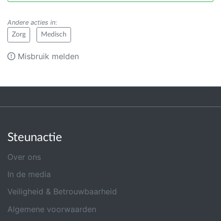
Andere acties in
:
Zorg
Medisch
Misbruik melden
Steunactie
Over ons
In de media
Veiligheid & Betrouwbaarheid
Algemene voorwaarden