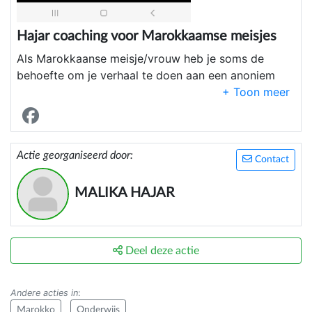
Hajar coaching voor Marokkaamse meisjes
Als Marokkaanse meisje/vrouw heb je soms de
behoefte om je verhaal te doen aan een anoniem
iemand. Je leeft tussen twee culturen, wat niet
altijd even makkelijk is. Daarnaast wordt er veel
van je gevraagd/verwacht als
moeder/vrouw/dochter van...
Actie georganiseerd door:
Contact
Je kan je hierdoor eenzaam en onbegrepen voelen.
Chroom niet en stuur mij een pb, om je verhaal te
MALIKA HAJAR
vertellen. Ik zal naar je luisteren zonder oordeel/je
steunen en adviseren. Ik vind niets vreemd of raar
en jou verhaal is veilig bij mij. Ik hoop dat ik je een
Deel deze actie
duwtje in de rug kan geven om verder te gaan in
sha Allah.
Andere acties in
:
Marokko
Onderwijs