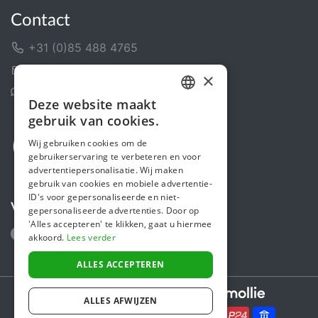
Contact
+31 (0)85 488 4765
Contactformulier
×
Helpcentrum
Deze website maakt
DUTCH
gebruik van cookies.
FRENCH
Wij gebruiken cookies om de
gebruikerservaring te verbeteren en voor
ENGLISH
advertentiepersonalisatie. Wij maken
gebruik van cookies en mobiele advertentie-
ID's voor gepersonaliseerde en niet-
Volg ons
gepersonaliseerde advertenties. Door op
'Alles accepteren' te klikken, gaat u hiermee
akkoord.
Lees verder
ALLES ACCEPTEREN
Secure payments powered by
ALLES AFWIJZEN