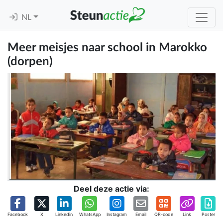
NL
Meer meisjes naar school in Marokko
(dorpen)
Deel deze actie via:
Facebook
X
Linkedin
WhatsApp
Instagram
Email
QR-code
Link
Poster