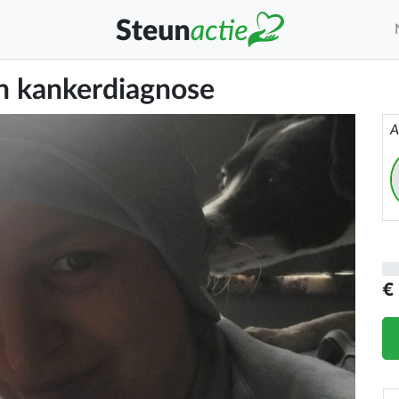
n kankerdiagnose
A
€