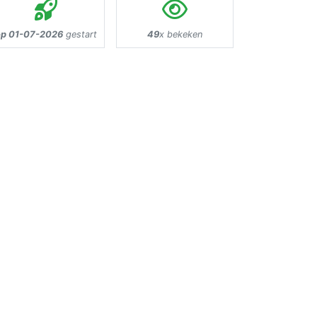
op 01-07-2026
gestart
49
x bekeken