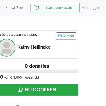
Start jouw actie
NL
Zoeken
Inloggen
ctie georganiseerd door:
Contact
Kathy Hellinckx
0 donaties
 0
van
€ 5.000
ingezameld
NU DONEREN