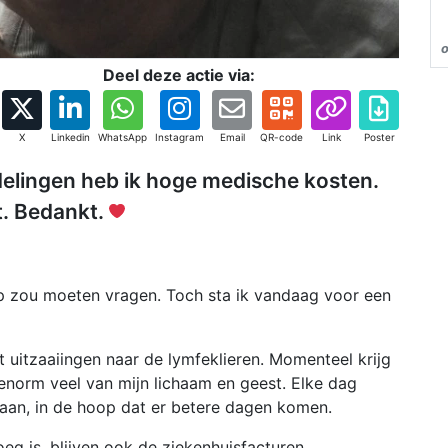
Deel deze actie via:
X
Linkedin
WhatsApp
Instagram
Email
QR-code
Link
Poster
elingen heb ik hoge medische kosten.
pt. Bedankt.
lp zou moeten vragen. Toch sta ik vandaag voor een
t uitzaaiingen naar de lymfeklieren. Momenteel krijg
enorm veel van mijn lichaam en geest. Elke dag
aan, in de hoop dat er betere dagen komen.
eg is, blijven ook de ziekenhuisfacturen