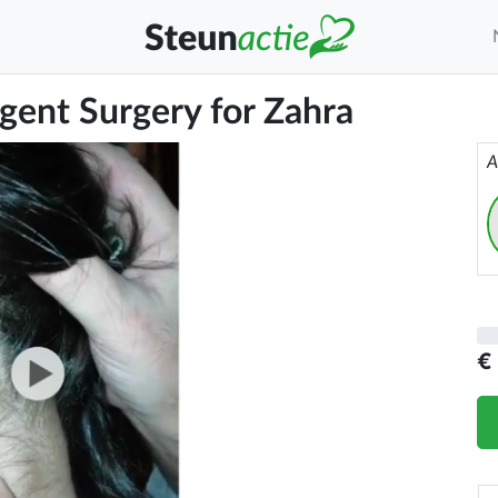
rgent Surgery for Zahra
A
€