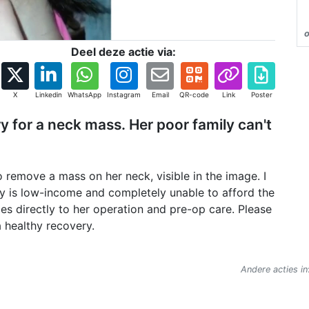
o
Deel deze actie via:
X
Linkedin
WhatsApp
Instagram
Email
QR-code
Link
Poster
y for a neck mass. Her poor family can't
 remove a mass on her neck, visible in the image. I
ly is low-income and completely unable to afford the
es directly to her operation and pre-op care. Please
 healthy recovery.
Andere acties in