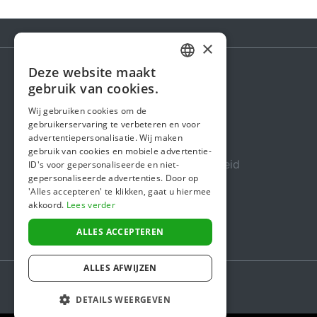
×
Deze website maakt
DUTCH
gebruik van cookies.
Steunactie
FRENCH
Wij gebruiken cookies om de
Over ons
gebruikerservaring te verbeteren en voor
ENGLISH
advertentiepersonalisatie. Wij maken
In de media
gebruik van cookies en mobiele advertentie-
Veiligheid & Betrouwbaarheid
ID's voor gepersonaliseerde en niet-
gepersonaliseerde advertenties. Door op
Algemene voorwaarden
'Alles accepteren' te klikken, gaat u hiermee
akkoord.
Lees verder
Privacybeleid
Cookiebeleid
ALLES ACCEPTEREN
ALLES AFWIJZEN
DETAILS WEERGEVEN