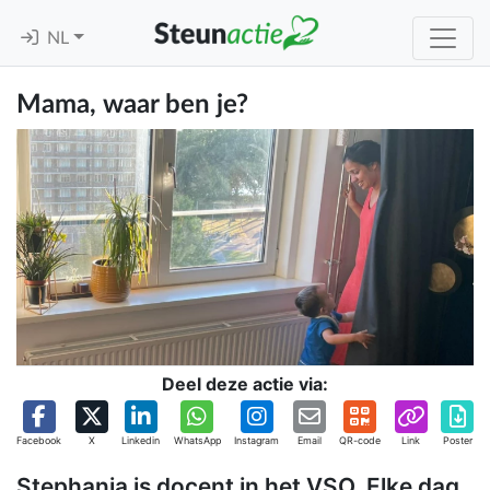
NL
Mama, waar ben je?
Deel deze actie via:
Facebook
X
Linkedin
WhatsApp
Instagram
Email
QR-code
Link
Poster
Stephania is docent in het VSO. Elke dag