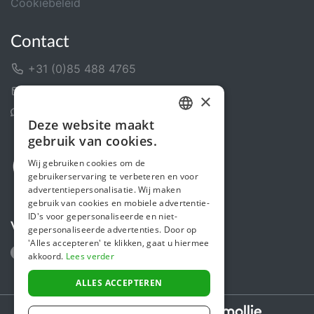
Cookiebeleid
Contact
+31 (0)85 488 4765
Contactformulier
×
Helpcentrum
Deze website maakt
DUTCH
gebruik van cookies.
FRENCH
Wij gebruiken cookies om de
gebruikerservaring te verbeteren en voor
ENGLISH
advertentiepersonalisatie. Wij maken
gebruik van cookies en mobiele advertentie-
ID's voor gepersonaliseerde en niet-
Volg ons
gepersonaliseerde advertenties. Door op
'Alles accepteren' te klikken, gaat u hiermee
akkoord.
Lees verder
ALLES ACCEPTEREN
Secure payments powered by