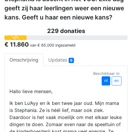
geeft zij haar leerlingen weer een nieuwe
kans. Geeft u haar een nieuwe kans?
229 donaties
18%
€ 11.860
van
€ 65.000
ingezameld
Omschrijving
Updates
6
Beschikbaar in:
nl
en
Hallo lieve mensen,
Ik ben Lu’Ayy en ik ben twee jaar oud. Mijn mama
is Stephania. Ze is héél lief, maar ook ziek.
Daardoor is het vaak moeilijk om met elkaar leuke
dingen te doen. Zomaar even naar de speeltuin of
de kinderboerderij kost mama veel energie. Ze