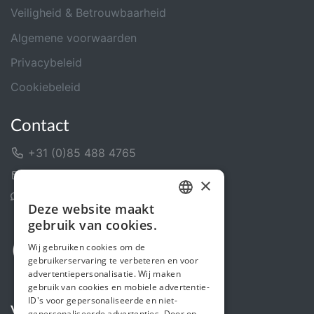
Veiligheid & Betrouwbaarheid
Algemene voorwaarden
Privacybeleid
Cookiebeleid
Contact
+31 (0)85 488 4765
Contactformulier
×
Helpcentrum
Deze website maakt
DUTCH
gebruik van cookies.
FRENCH
Wij gebruiken cookies om de
gebruikerservaring te verbeteren en voor
ENGLISH
advertentiepersonalisatie. Wij maken
gebruik van cookies en mobiele advertentie-
ID's voor gepersonaliseerde en niet-
Volg ons
gepersonaliseerde advertenties. Door op