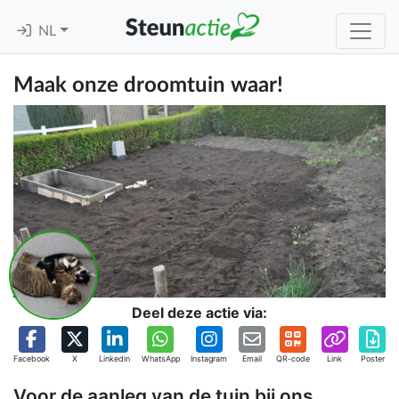
NL
Maak onze droomtuin waar!
Deel deze actie via:
Facebook
X
Linkedin
WhatsApp
Instagram
Email
QR-code
Link
Poster
Voor de aanleg van de tuin bij ons