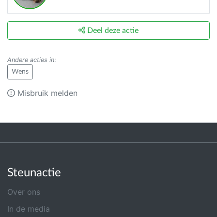
Deel deze actie
Andere acties in
:
Wens
Misbruik melden
Steunactie
Over ons
In de media