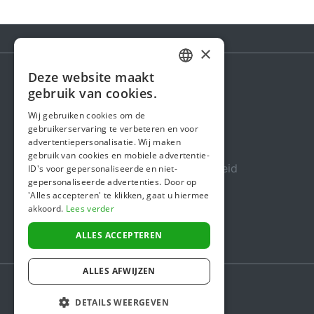
×
Deze website maakt
DUTCH
gebruik van cookies.
Steunactie
FRENCH
Wij gebruiken cookies om de
Over ons
gebruikerservaring te verbeteren en voor
ENGLISH
advertentiepersonalisatie. Wij maken
In de media
gebruik van cookies en mobiele advertentie-
Veiligheid & Betrouwbaarheid
ID's voor gepersonaliseerde en niet-
gepersonaliseerde advertenties. Door op
Algemene voorwaarden
'Alles accepteren' te klikken, gaat u hiermee
akkoord.
Lees verder
Privacybeleid
Cookiebeleid
ALLES ACCEPTEREN
ALLES AFWIJZEN
DETAILS WEERGEVEN