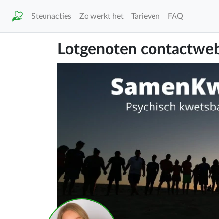
Steunacties
Zo werkt het
Tarieven
FAQ
Lotgenoten contactweb