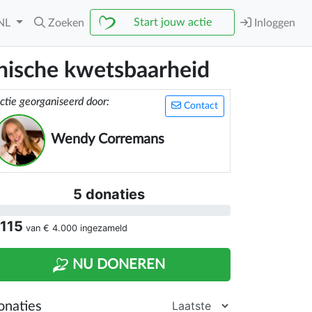
Start jouw actie
NL
Zoeken
Inloggen
hische kwetsbaarheid
ctie georganiseerd door:
Contact
Wendy Corremans
5 donaties
 115
van
€ 4.000
ingezameld
NU DONEREN
onaties