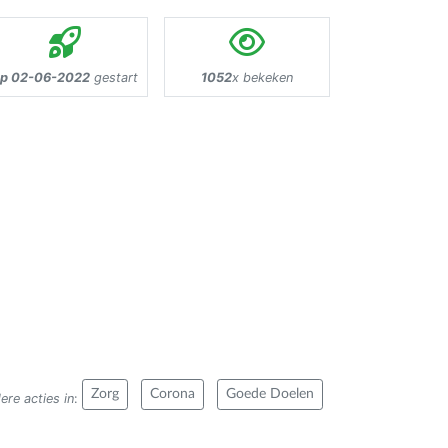
p 02-06-2022
gestart
1052
x bekeken
Zorg
Corona
Goede Doelen
ere acties in
: