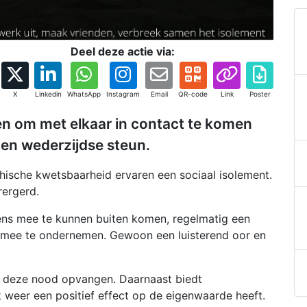
Deel deze actie via:
X
Linkedin
WhatsApp
Instagram
Email
QR-code
Link
Poster
n om met elkaar in contact te komen
t en wederzijdse steun.
ische kwetsbaarheid ervaren een sociaal isolement.
rergerd.
s mee te kunnen buiten komen, regelmatig een
en mee te ondernemen. Gewoon een luisterend oor en
n deze nood opvangen. Daarnaast biedt
 weer een positief effect op de eigenwaarde heeft.