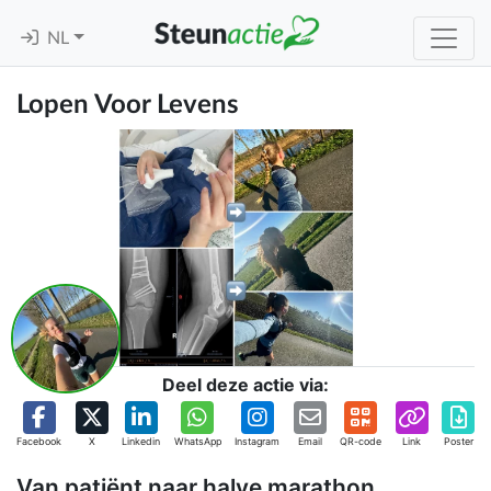
NL
Lopen Voor Levens
Deel deze actie via:
Facebook
X
Linkedin
WhatsApp
Instagram
Email
QR-code
Link
Poster
Van patiënt naar halve marathon