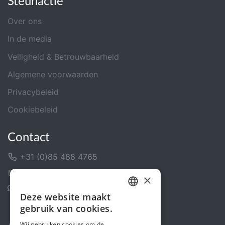
Steunactie
Over ons
In de media
Veiligheid & Betrouwbaarheid
Algemene voorwaarden
Privacybeleid
Cookiebeleid
Contact
+31 (0)85 488 4765
Contactformulier
×
Helpcentrum
Deze website maakt
DUTCH
gebruik van cookies.
FRENCH
Wij gebruiken cookies om de