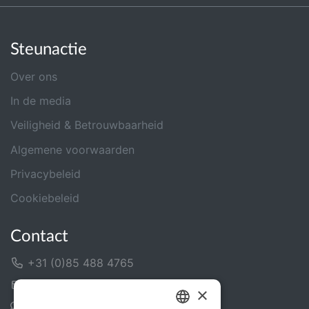
Steunactie
Over ons
In de media
Veiligheid & Betrouwbaarheid
Algemene voorwaarden
Privacybeleid
Cookiebeleid
Contact
+31 (0)85 488 4765
Contactformulier
×
Helpcentrum