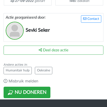
op 27-09-2022
gestart
146
x bekeken
Actie georganiseerd door:
Contact
Sevki Seker
Deel deze actie
Andere acties in
:
Humanitair hulp
Oekraïne
Misbruik melden
NU DONEREN