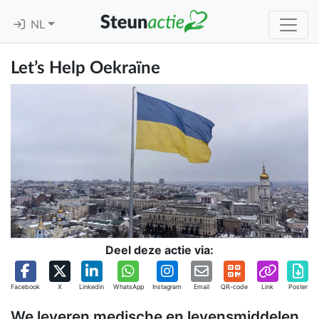
NL
Let’s Help Oekraïne
Deel deze actie via:
Facebook
X
Linkedin
WhatsApp
Instagram
Email
QR-code
Link
Poster
We leveren medische en levensmiddelen