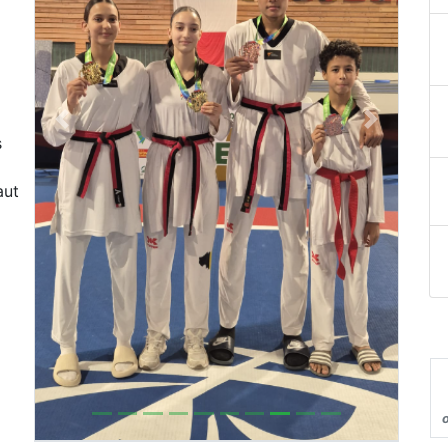
Previous
Next
s
aut