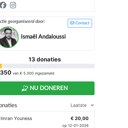
embres et le titre de champion national
025.
ctie georganiseerd door:
Contact
Ismaël Andaloussi
13 donaties
 350
van
€ 5.000
ingezameld
NU DONEREN
onaties
Imran Youness
€ 20,00
op 12-01-2026