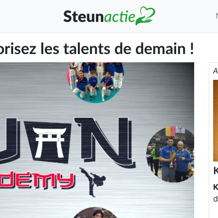
sez les talents de demain !
A
d
p