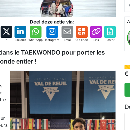
m
2
Deel deze actie via:
A
X
Linkedin
WhatsApp
Instagram
Email
QR-code
Link
Poster
 dans le TAEKWONDO pour porter les
onde entier !
€
s
e
tre
D
our
ours