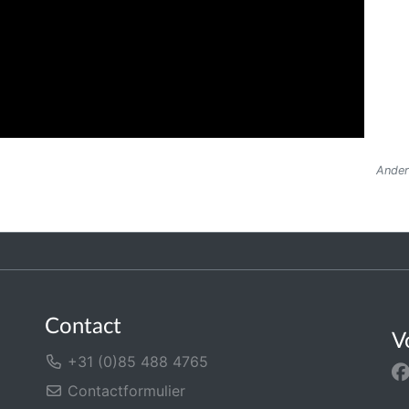
Ander
Contact
V
+31 (0)85 488 4765
Contactformulier