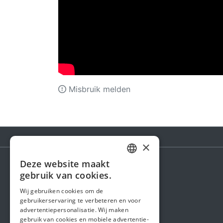
Misbruik melden
×
Deze website maakt
DUTCH
gebruik van cookies.
Steunactie
FRENCH
Wij gebruiken cookies om de
Over ons
gebruikerservaring te verbeteren en voor
ENGLISH
advertentiepersonalisatie. Wij maken
In de media
gebruik van cookies en mobiele advertentie-