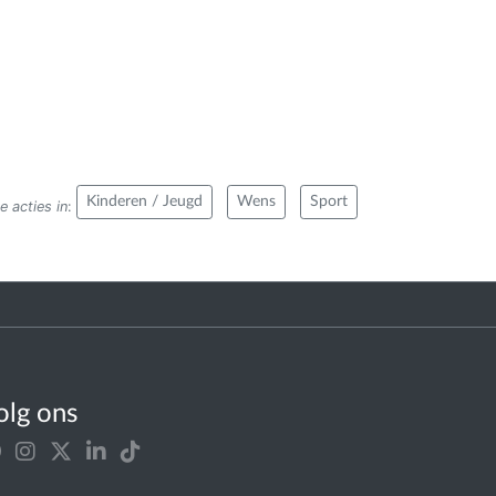
Kinderen / Jeugd
Wens
Sport
e acties in
:
olg ons