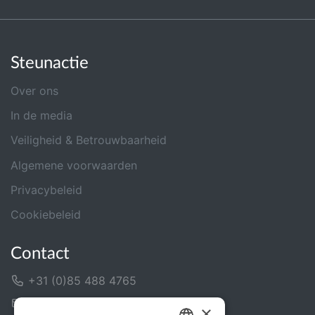
Steunactie
Over ons
In de media
Veiligheid & Betrouwbaarheid
Algemene voorwaarden
Privacybeleid
Cookiebeleid
Contact
+31 (0)85 488 4765
Contactformulier
×