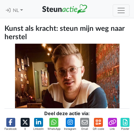
NL
Kunst als kracht: steun mijn weg naar
herstel
Deel deze actie via:
Facebook
X
Linkedin
WhatsApp
Instagram
Email
QR-code
Link
Poster