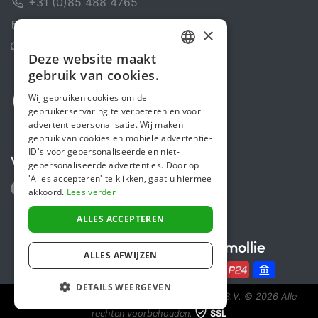
+31 (0)85 488 4765
Contactformulier
×
Helpcentrum
Deze website maakt
DUTCH
gebruik van cookies.
FRENCH
Wij gebruiken cookies om de
gebruikerservaring te verbeteren en voor
ENGLISH
advertentiepersonalisatie. Wij maken
gebruik van cookies en mobiele advertentie-
ID's voor gepersonaliseerde en niet-
Volg ons
gepersonaliseerde advertenties. Door op
'Alles accepteren' te klikken, gaat u hiermee
akkoord.
Lees verder
ALLES ACCEPTEREN
Secure payments powered by
ALLES AFWIJZEN
DETAILS WEERGEVEN
Steunactie is een initiatief van Sponsor Europe B.V.
© 2026 Alle
rechten voorbehouden.
SSL