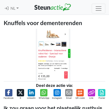
NL
Knuffels voor dementerenden
Deel deze actie via:
Facebook
X
Linkedin
WhatsApp
Instagram
Email
QR-code
Link
Poster
Ik zou graag voor het plaatselijk rusthuis