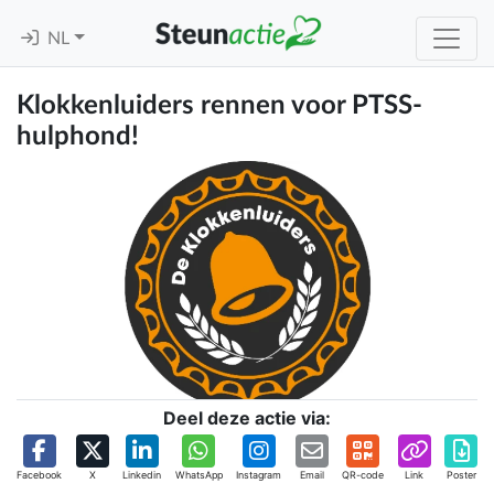
NL
Klokkenluiders rennen voor PTSS-
hulphond!
Deel deze actie via:
Facebook
X
Linkedin
WhatsApp
Instagram
Email
QR-code
Link
Poster