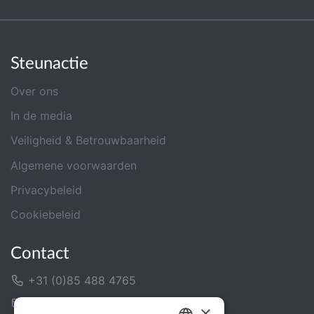
Steunactie
Over ons
In de media
Veiligheid & Betrouwbaarheid
Algemene voorwaarden
Privacybeleid
Cookiebeleid
Contact
+31 (0)85 488 4765
Contactformulier
×