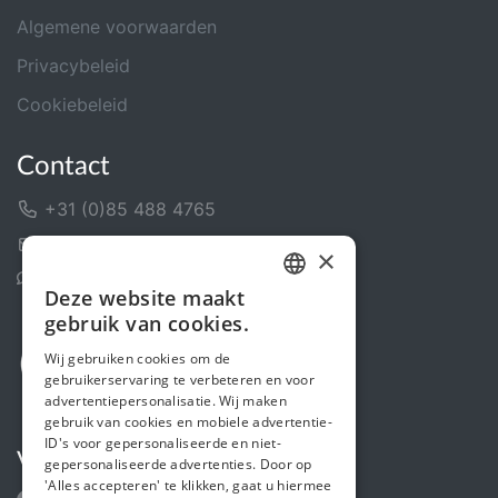
Algemene voorwaarden
Privacybeleid
Cookiebeleid
Contact
+31 (0)85 488 4765
Contactformulier
×
Helpcentrum
Deze website maakt
DUTCH
gebruik van cookies.
FRENCH
Wij gebruiken cookies om de
gebruikerservaring te verbeteren en voor
ENGLISH
advertentiepersonalisatie. Wij maken
gebruik van cookies en mobiele advertentie-
ID's voor gepersonaliseerde en niet-
Volg ons
gepersonaliseerde advertenties. Door op
'Alles accepteren' te klikken, gaat u hiermee