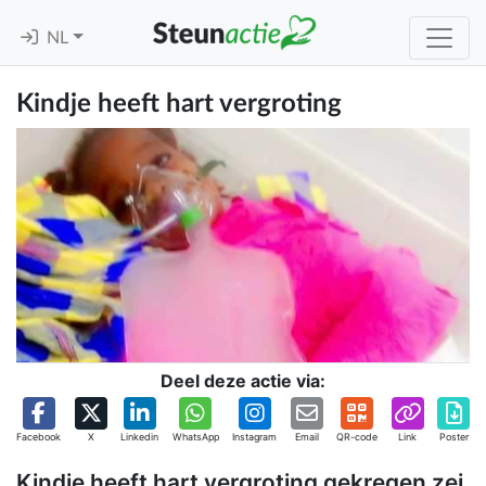
NL
Kindje heeft hart vergroting
Deel deze actie via:
Facebook
X
Linkedin
WhatsApp
Instagram
Email
QR-code
Link
Poster
Kindje heeft hart vergroting gekregen zei