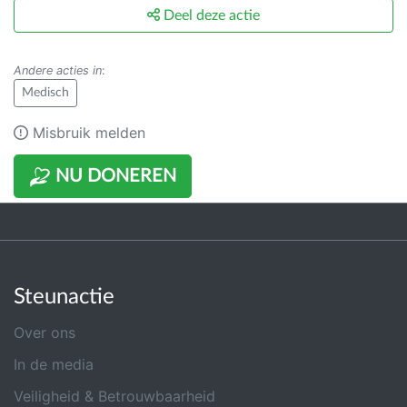
Deel deze actie
Andere acties in
:
Medisch
Misbruik melden
NU DONEREN
Steunactie
Over ons
In de media
Veiligheid & Betrouwbaarheid