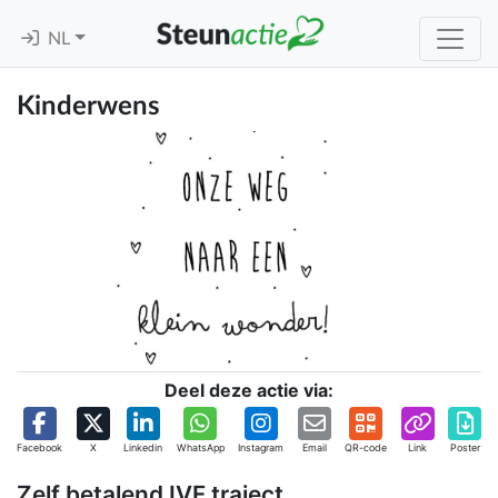
NL
Kinderwens
Deel deze actie via:
Facebook
X
Linkedin
WhatsApp
Instagram
Email
QR-code
Link
Poster
Zelf betalend IVF traject