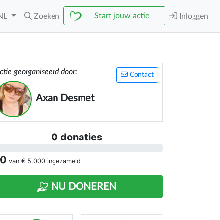
Start jouw actie
NL
Zoeken
Inloggen
ctie georganiseerd door:
Contact
Axan Desmet
0 donaties
 0
van
€ 5.000
ingezameld
NU DONEREN