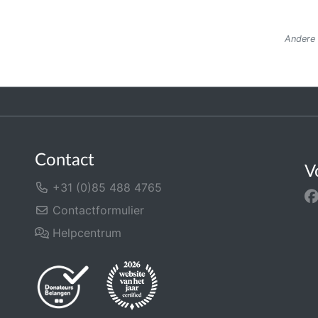
Andere 
Contact
V
+31 (0)85 488 4765
Contactformulier
Helpcentrum