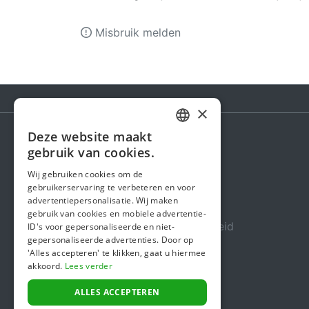
Misbruik melden
×
Deze website maakt
DUTCH
gebruik van cookies.
Steunactie
FRENCH
Wij gebruiken cookies om de
Over ons
gebruikerservaring te verbeteren en voor
ENGLISH
advertentiepersonalisatie. Wij maken
In de media
gebruik van cookies en mobiele advertentie-
Veiligheid & Betrouwbaarheid
ID's voor gepersonaliseerde en niet-
gepersonaliseerde advertenties. Door op
Algemene voorwaarden
'Alles accepteren' te klikken, gaat u hiermee
akkoord.
Lees verder
Privacybeleid
Cookiebeleid
ALLES ACCEPTEREN