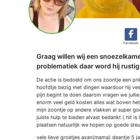
Facebook
Graag willen wij een snoezelkam
problematiek daar word hij rustig
De actie is bedoeld om ons zoontje een prik
hoofdtje bezig met dingen waardoor hij vee
pijn begint te doen daarom vragen we julli
enorm veel geld kosten alles wat boven het
mijn zoontje op andere vlakken al super g
juiste hulp te bieden alvast bedankt ( hit is 
plaatsen natuurlijk we hopen op goede steun
vele lieve groetjes axan(mama) deantje 5 j