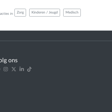
Zorg
Kinderen / Jeugd
Medisch
acties in
:
olg ons