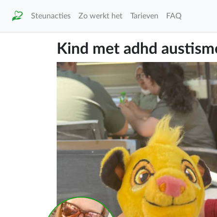
Steunacties
Zo werkt het
Tarieven
FAQ
Kind met adhd austisme