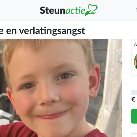
 en verlatingsangst
A
€