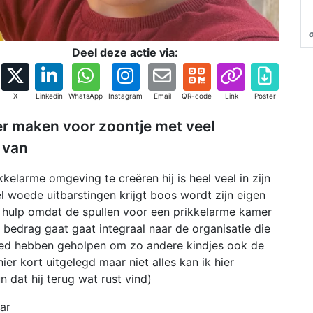
Deel deze actie via:
X
Linkedin
WhatsApp
Instagram
Email
QR-code
Link
Poster
er maken voor zoontje met veel
 van
kelarme omgeving te creëren hij is heel veel in zijn
l woede uitbarstingen krijgt boos wordt zijn eigen
e hulp omdat de spullen voor een prikkelarme kamer
 bedrag gaat gaat integraal naar de organisatie die
oed hebben geholpen om zo andere kindjes ook de
hier kort uitgelegd maar niet alles kan ik hier
 dat hij terug wat rust vind)
aar