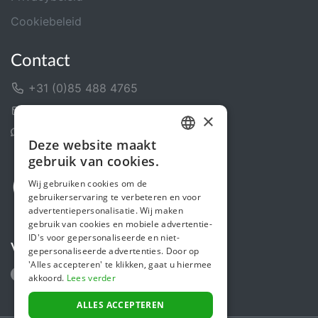
Cookiebeleid
Contact
+31 (0)85 488 4765
Contactformulier
×
Helpcentrum
Deze website maakt
DUTCH
gebruik van cookies.
FRENCH
Wij gebruiken cookies om de
gebruikerservaring te verbeteren en voor
ENGLISH
advertentiepersonalisatie. Wij maken
gebruik van cookies en mobiele advertentie-
ID's voor gepersonaliseerde en niet-
Volg ons
gepersonaliseerde advertenties. Door op
'Alles accepteren' te klikken, gaat u hiermee
akkoord.
Lees verder
ALLES ACCEPTEREN