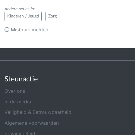
Andere acties in
:
Kinderen / Jeugd
Zorg
Misbruik melden
Steunactie
Over ons
In de media
Veiligheid & Betrouwbaarheid
Algemene voorwaarden
Privacybeleid