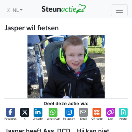
NL
Jasper wil fietsen
Deel deze actie via:
Facebook
X
Linkedin
WhatsApp
Instagram
Email
QR-code
Link
Poster
Jasper heeft Ass, DCD,…Hij kan niet