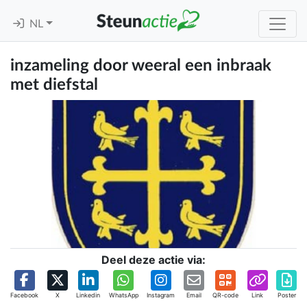
NL
inzameling door weeral een inbraak
met diefstal
Deel deze actie via:
Facebook
X
Linkedin
WhatsApp
Instagram
Email
QR-code
Link
Poster