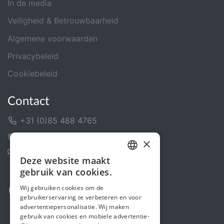
In de media
Veiligheid & Betrouwbaarheid
Algemene voorwaarden
Privacybeleid
Cookiebeleid
Contact
+31 (0)85 488 4765
Contactformulier
×
Helpcentrum
Deze website maakt
DUTCH
gebruik van cookies.
FRENCH
Wij gebruiken cookies om de
gebruikerservaring te verbeteren en voor
ENGLISH
advertentiepersonalisatie. Wij maken
gebruik van cookies en mobiele advertentie-