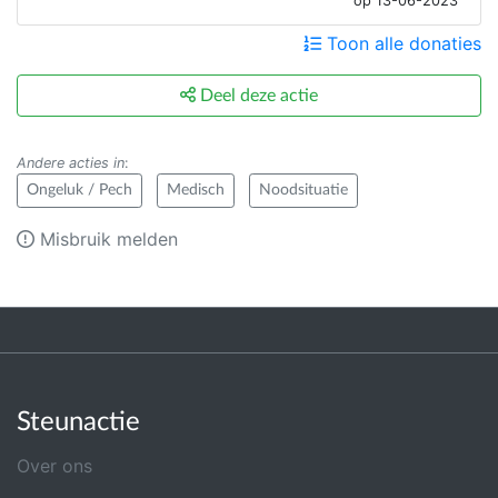
op 13-06-2023
Toon alle donaties
Deel deze actie
Andere acties in
:
Ongeluk / Pech
Medisch
Noodsituatie
Misbruik melden
Steunactie
Over ons