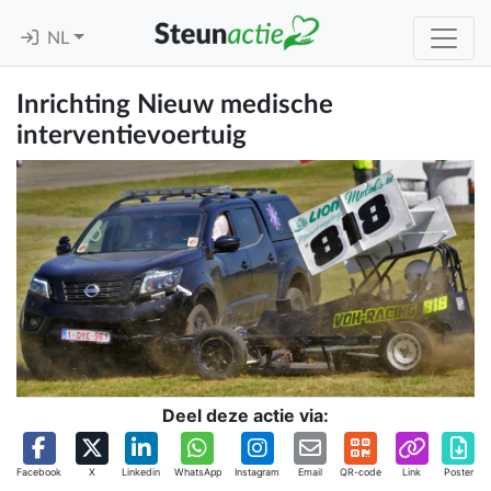
NL
Inrichting Nieuw medische
interventievoertuig
Deel deze actie via:
Facebook
X
Linkedin
WhatsApp
Instagram
Email
QR-code
Link
Poster