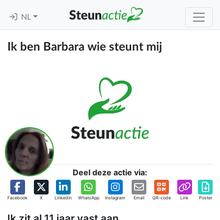
NL
Ik ben Barbara wie steunt mij
Deel deze actie via:
Facebook
X
Linkedin
WhatsApp
Instagram
Email
QR-code
Link
Poster
Ik zit al 11 jaar vast aan