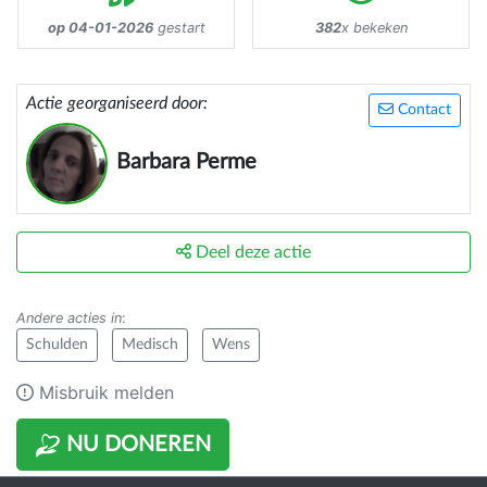
op 04-01-2026
gestart
382
x bekeken
Actie georganiseerd door:
Contact
Barbara Perme
Deel deze actie
Andere acties in
:
Schulden
Medisch
Wens
Misbruik melden
NU DONEREN