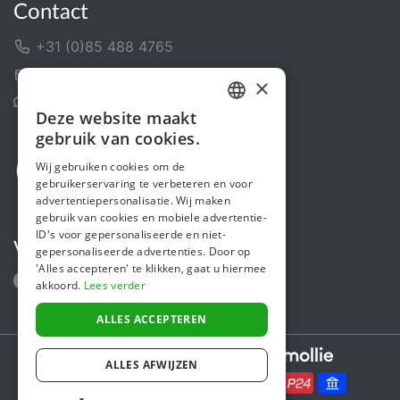
Contact
+31 (0)85 488 4765
Contactformulier
×
Helpcentrum
Deze website maakt
DUTCH
gebruik van cookies.
FRENCH
Wij gebruiken cookies om de
gebruikerservaring te verbeteren en voor
ENGLISH
advertentiepersonalisatie. Wij maken
gebruik van cookies en mobiele advertentie-
ID's voor gepersonaliseerde en niet-
Volg ons
gepersonaliseerde advertenties. Door op
'Alles accepteren' te klikken, gaat u hiermee
akkoord.
Lees verder
ALLES ACCEPTEREN
Secure payments powered by
ALLES AFWIJZEN