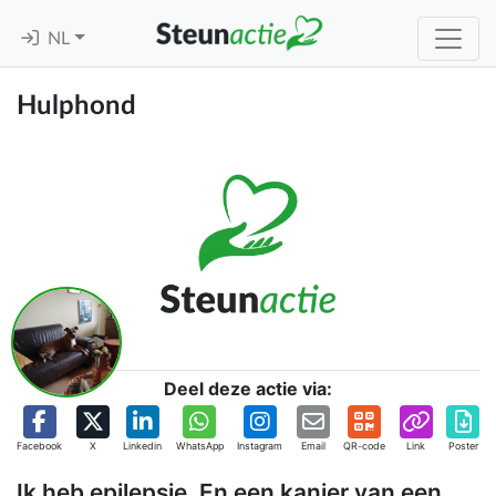
NL
Hulphond
Deel deze actie via:
Facebook
X
Linkedin
WhatsApp
Instagram
Email
QR-code
Link
Poster
Ik heb epilepsie. En een kanjer van een