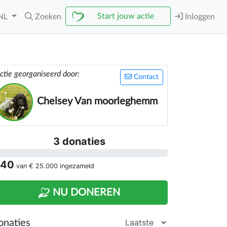
Start jouw actie
NL
Zoeken
Inloggen
ctie georganiseerd door:
Contact
Chelsey Van moorleghemm
3 donaties
 40
van
€ 25.000
ingezameld
NU DONEREN
onaties