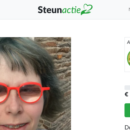
A
€
D