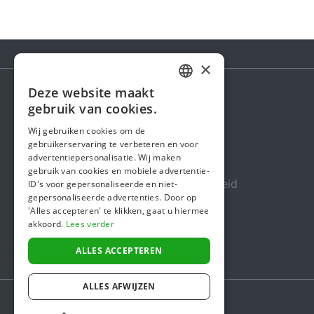
×
Deze website maakt
DUTCH
gebruik van cookies.
Steunactie
FRENCH
Wij gebruiken cookies om de
Over ons
gebruikerservaring te verbeteren en voor
ENGLISH
advertentiepersonalisatie. Wij maken
In de media
gebruik van cookies en mobiele advertentie-
Veiligheid & Betrouwbaarheid
ID's voor gepersonaliseerde en niet-
gepersonaliseerde advertenties. Door op
Algemene voorwaarden
'Alles accepteren' te klikken, gaat u hiermee
akkoord.
Lees verder
Privacybeleid
Cookiebeleid
ALLES ACCEPTEREN
ALLES AFWIJZEN