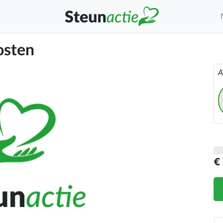
osten
A
€