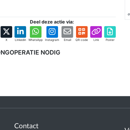
o
Deel deze actie via:
X
Linkedin
WhatsApp
Instagram
Email
QR-code
Link
Poster
ONGOPERATIE NODIG
Contact