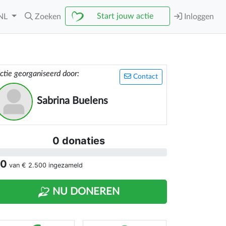
Start jouw actie
NL
Zoeken
Inloggen
ctie georganiseerd door:
Contact
Sabrina Buelens
0 donaties
 0
van
€ 2.500
ingezameld
NU DONEREN