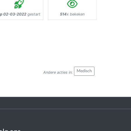
p 02-03-2022
gestart
514
x bekeken
Medisch
Andere acties in
: