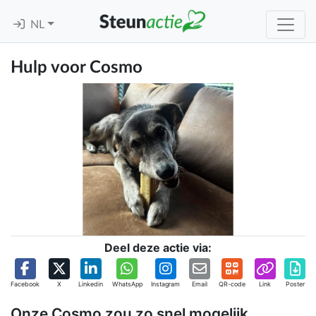
NL
Hulp voor Cosmo
Deel deze actie via:
Facebook
X
Linkedin
WhatsApp
Instagram
Email
QR-code
Link
Poster
Onze Cosmo zou zo snel mogelijk