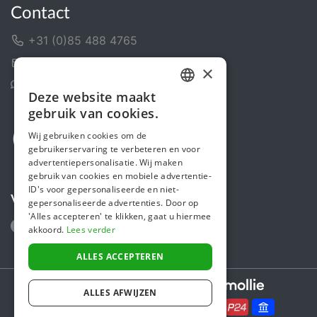
Contact
+31 (0)85 488 4765
Contactformulier
×
Helpcentrum
Deze website maakt
DUTCH
gebruik van cookies.
FRENCH
Wij gebruiken cookies om de
gebruikerservaring te verbeteren en voor
ENGLISH
advertentiepersonalisatie. Wij maken
gebruik van cookies en mobiele advertentie-
ID's voor gepersonaliseerde en niet-
Volg ons
gepersonaliseerde advertenties. Door op
'Alles accepteren' te klikken, gaat u hiermee
akkoord.
Lees verder
ALLES ACCEPTEREN
Secure payments powered by
ALLES AFWIJZEN