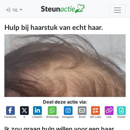
NL
Hulp bij haarstuk van echt haar.
Deel deze actie via:
Facebook
X
Linkedin
WhatsApp
Instagram
Email
QR-code
Link
Poster
Ik zou graag hulp willen voor een haar