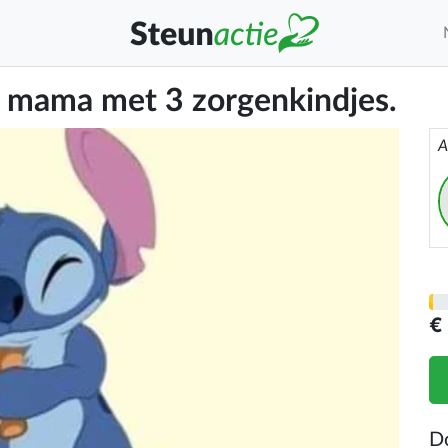
e mama met 3 zorgenkindjes.
A
€
D