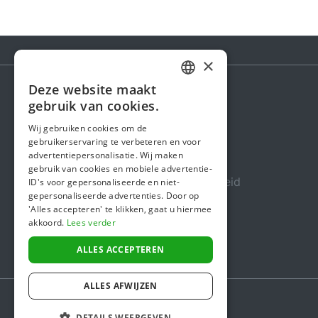
×
Deze website maakt
DUTCH
gebruik van cookies.
Steunactie
FRENCH
Wij gebruiken cookies om de
Over ons
gebruikerservaring te verbeteren en voor
ENGLISH
advertentiepersonalisatie. Wij maken
In de media
gebruik van cookies en mobiele advertentie-
Veiligheid & Betrouwbaarheid
ID's voor gepersonaliseerde en niet-
gepersonaliseerde advertenties. Door op
Algemene voorwaarden
'Alles accepteren' te klikken, gaat u hiermee
akkoord.
Lees verder
Privacybeleid
Cookiebeleid
ALLES ACCEPTEREN
ALLES AFWIJZEN
DETAILS WEERGEVEN