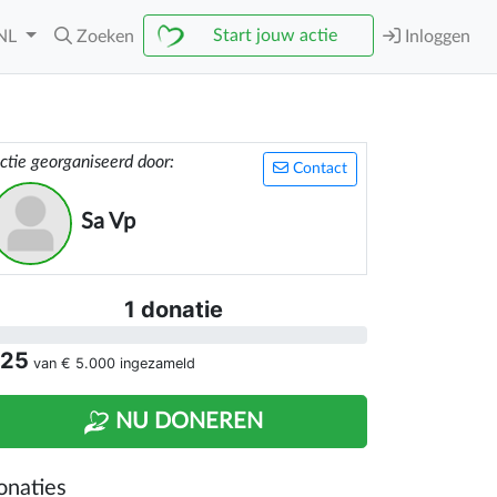
Start jouw actie
NL
Zoeken
Inloggen
ctie georganiseerd door:
Contact
Sa Vp
1 donatie
 25
van
€ 5.000
ingezameld
NU DONEREN
onaties