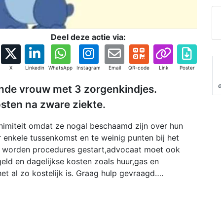
Deel deze actie via:
X
Linkedin
WhatsApp
Instagram
Email
QR-code
Link
Poster
ande vrouw met 3 zorgenkindjes.
sten na zware ziekte.
onimiteit omdat ze nogal beschaamd zijn over hun
 enkele tussenkomst en te weinig punten bij het
er worden procedures gestart,advocaat moet ook
ld en dagelijkse kosten zoals huur,gas en
 het al zo kostelijk is. Graag hulp gevraagd….