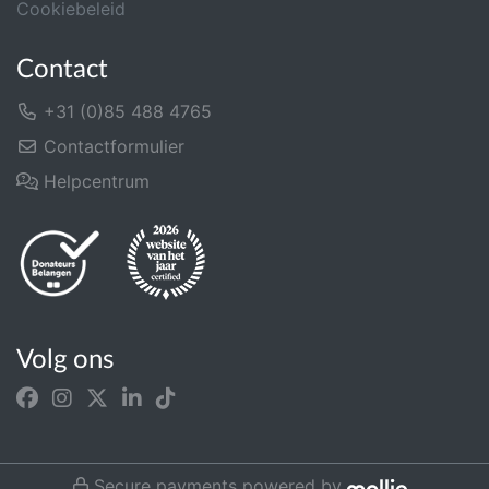
Cookiebeleid
Contact
+31 (0)85 488 4765
Contactformulier
Helpcentrum
Volg ons
Secure payments powered by