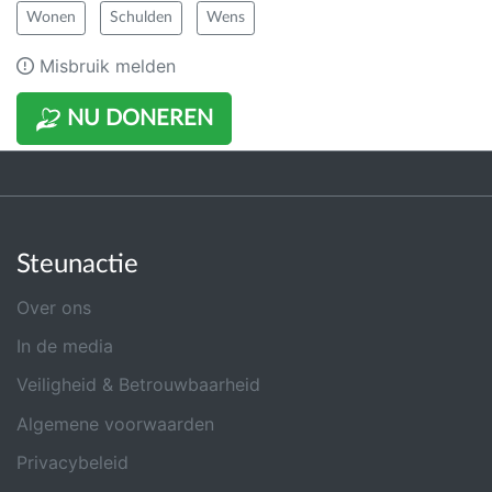
Wonen
Schulden
Wens
Misbruik melden
NU DONEREN
Steunactie
Over ons
In de media
Veiligheid & Betrouwbaarheid
Algemene voorwaarden
Privacybeleid