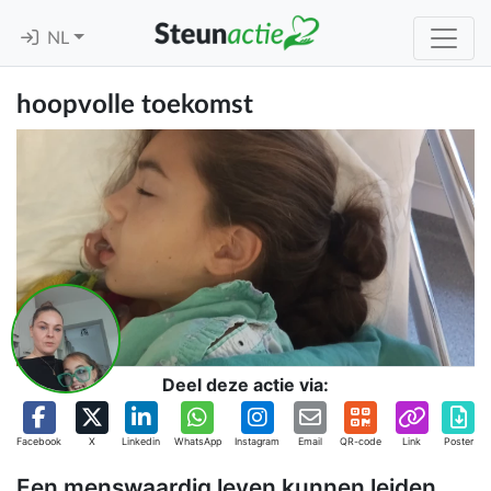
NL
hoopvolle toekomst
Deel deze actie via:
Facebook
X
Linkedin
WhatsApp
Instagram
Email
QR-code
Link
Poster
Een menswaardig leven kunnen leiden