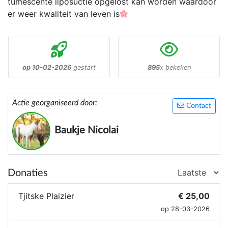
tumescente liposuctie opgelost kan worden waardoor
er weer kwaliteit van leven is
op 10-02-2026
gestart
895
x bekeken
Actie georganiseerd door:
Contact
Baukje Nicolai
Donaties
Tjitske Plaizier
€ 25,00
op 28-03-2026