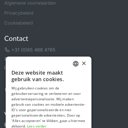
Algemene voorwaarden
Privacybeleid
Cookiebeleid
Contact
+31 (0)85 488 4765
Contactformulier
×
Helpcentrum
Deze website maakt
DUTCH
gebruik van cookies.
FRENCH
Wij gebruiken cookies om de
gebruikerservaring te verbeteren en voor
ENGLISH
advertentiepersonalisatie. Wij maken
gebruik van cookies en mobiele advertentie-
ID's voor gepersonaliseerde en niet-
Volg ons
gepersonaliseerde advertenties. Door op
'Alles accepteren' te klikken, gaat u hiermee
akkoord.
Lees verder