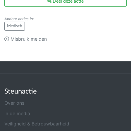
Deel deze actie
Andere acties in
:
Medisch
Misbruik melden
Steunactie
Over ons
In de media
Veiligheid & Betrouwbaarheid