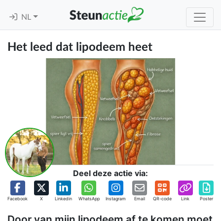
NL
Het leed dat lipodeem heet
Deel deze actie via:
Facebook
X
Linkedin
WhatsApp
Instagram
Email
QR-code
Link
Poster
Door van mijn lipodeem af te komen moet