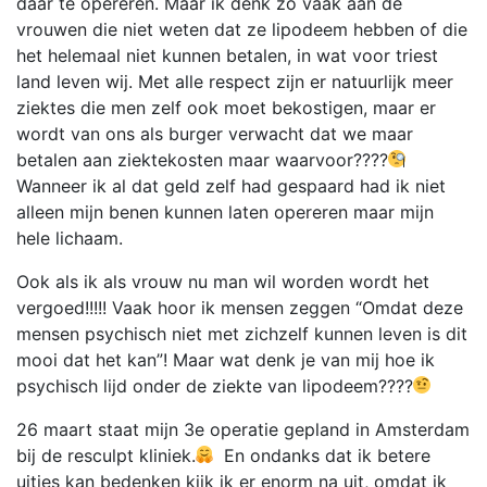
daar te opereren. Maar ik denk zo vaak aan de
vrouwen die niet weten dat ze lipodeem hebben of die
het helemaal niet kunnen betalen, in wat voor triest
land leven wij. Met alle respect zijn er natuurlijk meer
ziektes die men zelf ook moet bekostigen, maar er
wordt van ons als burger verwacht dat we maar
betalen aan ziektekosten maar waarvoor????
Wanneer ik al dat geld zelf had gespaard had ik niet
alleen mijn benen kunnen laten opereren maar mijn
hele lichaam.
Ook als ik als vrouw nu man wil worden wordt het
vergoed!!!!! Vaak hoor ik mensen zeggen “Omdat deze
mensen psychisch niet met zichzelf kunnen leven is dit
mooi dat het kan”! Maar wat denk je van mij hoe ik
psychisch lijd onder de ziekte van lipodeem????
26 maart staat mijn 3e operatie gepland in Amsterdam
bij de resculpt kliniek.
En ondanks dat ik betere
uitjes kan bedenken kijk ik er enorm na uit, omdat ik