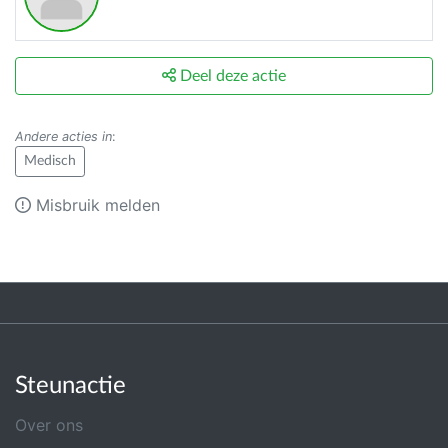
Deel deze actie
Andere acties in
:
Medisch
Misbruik melden
Steunactie
Over ons