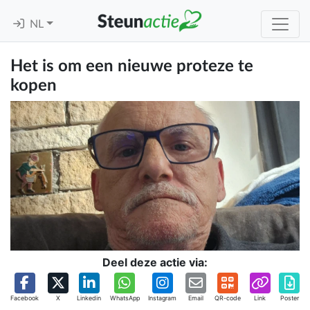
NL
Het is om een nieuwe proteze te
kopen
Deel deze actie via:
Facebook
X
Linkedin
WhatsApp
Instagram
Email
QR-code
Link
Poster