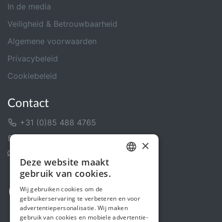
In de media
Veiligheid & Betrouwbaarheid
Algemene voorwaarden
Privacybeleid
Cookiebeleid
Contact
+31 (0)85 488 4765
Contactformulier
×
Helpcentrum
Deze website maakt
DUTCH
gebruik van cookies.
FRENCH
Wij gebruiken cookies om de
gebruikerservaring te verbeteren en voor
ENGLISH
advertentiepersonalisatie. Wij maken
gebruik van cookies en mobiele advertentie-