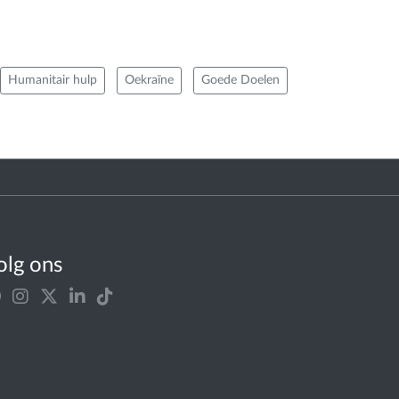
Humanitair hulp
Oekraïne
Goede Doelen
olg ons