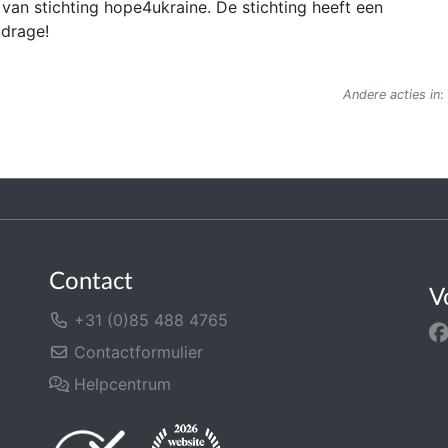
van stichting hope4ukraine. De stichting heeft een
jdrage!
Andere acties in
:
Contact
V
+31 (0)85 488 4765
Contactformulier
Helpcentrum