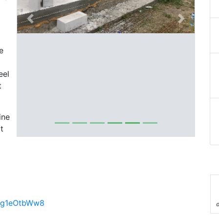
Previous
Next
e
eel
t
ine
t
Dlg1eOtbWw8