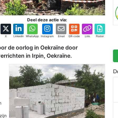
Deel deze actie via:
X
Linkedin
WhatsApp
Instagram
Email
QR-code
Link
Poster
or de oorlog in Oekraïne door
richten in Irpin, Oekraïne.
D
n
zijn