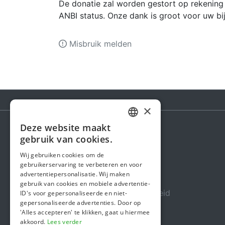
De donatie zal worden gestort op rekening 
ANBI status. Onze dank is groot voor uw bi
Misbruik melden
×
Deze website maakt
DUTCH
gebruik van cookies.
Steunactie
FRENCH
Wij gebruiken cookies om de
Over ons
gebruikerservaring te verbeteren en voor
ENGLISH
advertentiepersonalisatie. Wij maken
In de media
gebruik van cookies en mobiele advertentie-
Veiligheid & Betrouwbaarheid
ID's voor gepersonaliseerde en niet-
gepersonaliseerde advertenties. Door op
Algemene voorwaarden
'Alles accepteren' te klikken, gaat u hiermee
akkoord.
Lees verder