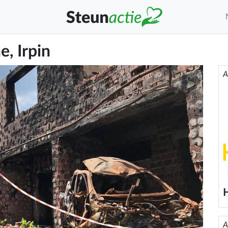
, Irpin
A
A