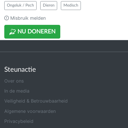
Ongeluk / Pech
Dieren
Medisch
Misbruik melden
NU DONEREN
Steunactie
Over ons
In de media
Veiligheid & Betrouwbaarheid
Algemene voorwaarden
Privacybeleid