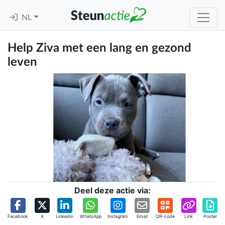
NL
Help Ziva met een lang en gezond
leven
Deel deze actie via:
Facebook
X
Linkedin
WhatsApp
Instagram
Email
QR-code
Link
Poster