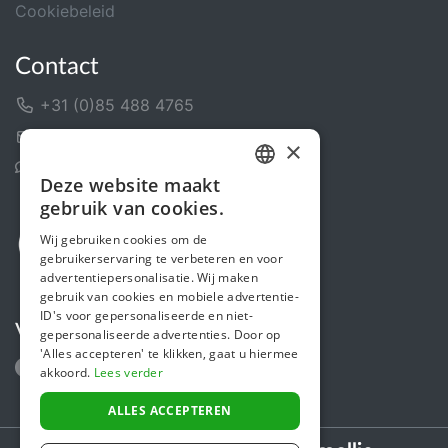
Cookiebeleid
Contact
+31 (0)85 488 4765
Contactformulier
×
Helpcentrum
Deze website maakt
DUTCH
gebruik van cookies.
FRENCH
Wij gebruiken cookies om de
gebruikerservaring te verbeteren en voor
ENGLISH
advertentiepersonalisatie. Wij maken
gebruik van cookies en mobiele advertentie-
ID's voor gepersonaliseerde en niet-
Volg ons
gepersonaliseerde advertenties. Door op
'Alles accepteren' te klikken, gaat u hiermee
akkoord.
Lees verder
ALLES ACCEPTEREN